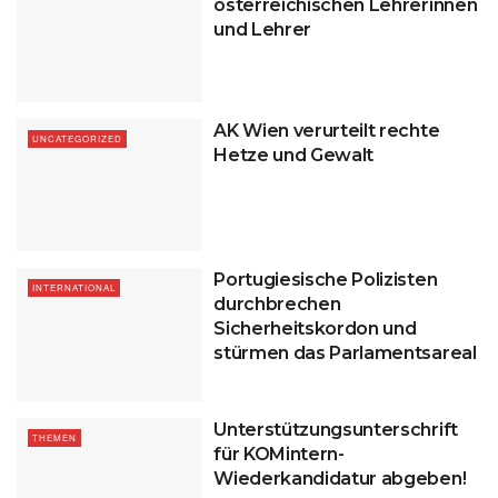
österreichischen Lehrerinnen
und Lehrer
AK Wien verurteilt rechte
UNCATEGORIZED
Hetze und Gewalt
Portugiesische Polizisten
INTERNATIONAL
durchbrechen
Sicherheitskordon und
stürmen das Parlamentsareal
Unterstützungsunterschrift
THEMEN
für KOMintern-
Wiederkandidatur abgeben!