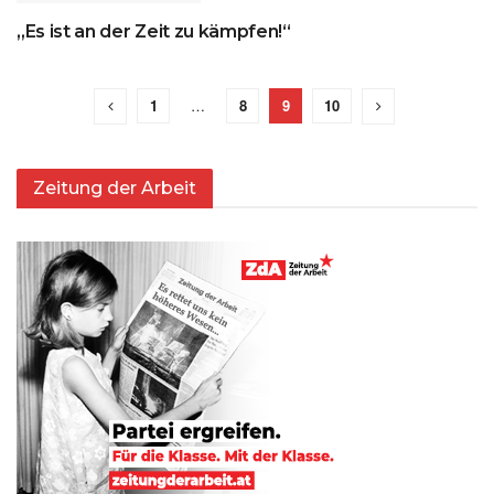
„Es ist an der Zeit zu kämpfen!“
UNCATEGORIZED
1
…
8
9
10
Zeitung der Arbeit