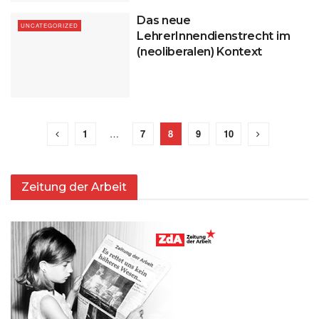
Das neue
UNCATEGORIZED
LehrerInnendienstrecht im
(neoliberalen) Kontext
1
…
7
8
9
10
Zeitung der Arbeit