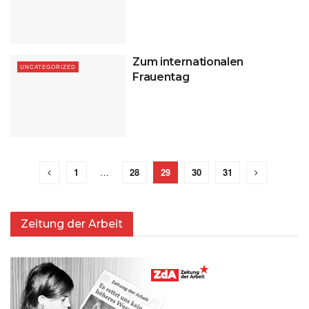
Zum internationalen
UNCATEGORIZED
Frauentag
1
…
28
29
30
31
Zeitung der Arbeit