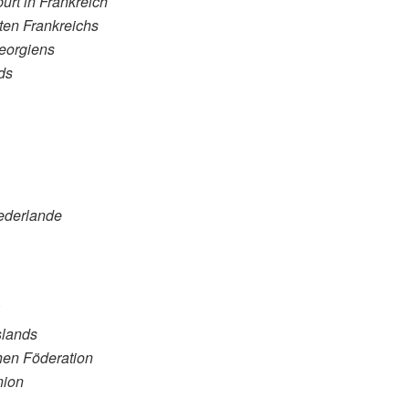
rt in Frankreich
ten Frankreichs
eorgiens
ds
ederlande
slands
hen Föderation
nion