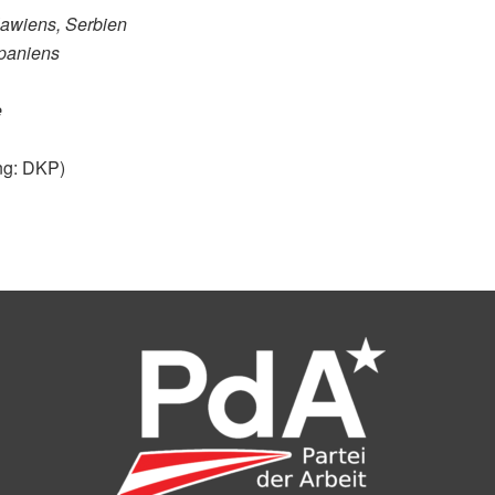
awiens, Serbien
Spaniens
e
ng: DKP)