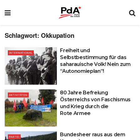
Schlagwort:
Okkupation
Freiheit und
INTERNATIONAL
Selbstbestimmung für das
saharauische Volk! Nein zum
“Autonomieplan”!
80 Jahre Befreiung
AKTIVITÄTEN
Österreichs von Faschismus
und Krieg durch die
Rote Armee
Bundesheer raus aus dem
PARTEI