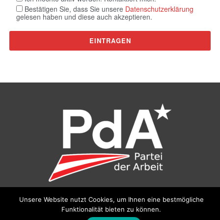
Bestätigen Sie, dass Sie unsere
Datenschutzerklärung
gelesen haben und diese auch akzeptieren.
Unsere Website nutzt Cookies, um Ihnen eine bestmögliche
©
Partei der Arbeit (PdA)
, Bundesbüro: Drorygasse 21, 1030
Funktionalität bieten zu können.
Wien, E‑Mail:
pda@parteiderarbeit.at
|
Impressum
|