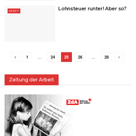
Lohnsteuer runter! Aber so?
ARBEIT
1
…
24
25
26
…
28
Zeitung der Arbeit