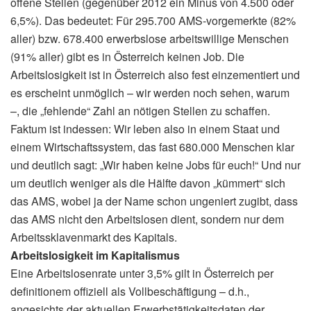
offene Stellen (gegenüber 2012 ein Minus von 4.500 oder
6,5%). Das bedeutet: Für 295.700 AMS-vorgemerkte (82%
aller) bzw. 678.400 erwerbslose arbeitswillige Menschen
(91% aller) gibt es in Österreich keinen Job. Die
Arbeitslosigkeit ist in Österreich also fest einzementiert und
es erscheint unmöglich – wir werden noch sehen, warum
–, die „fehlende“ Zahl an nötigen Stellen zu schaffen.
Faktum ist indessen: Wir leben also in einem Staat und
einem Wirtschaftssystem, das fast 680.000 Menschen klar
und deutlich sagt: „Wir haben keine Jobs für euch!“ Und nur
um deutlich weniger als die Hälfte davon „kümmert“ sich
das AMS, wobei ja der Name schon ungeniert zugibt, dass
das AMS nicht den Arbeitslosen dient, sondern nur dem
Arbeitssklavenmarkt des Kapitals.
Arbeitslosigkeit im Kapitalismus
Eine Arbeitslosenrate unter 3,5% gilt in Österreich per
definitionem offiziell als Vollbeschäftigung – d.h.,
angesichts der aktuellen Erwerbstätigkeitsdaten der