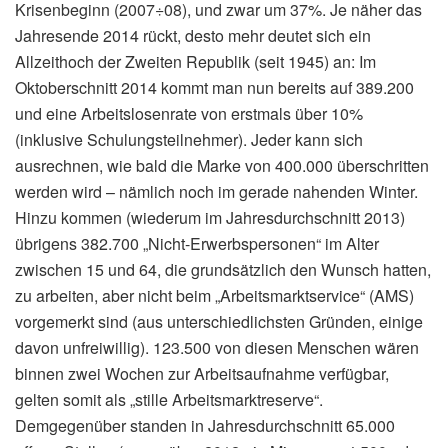
Krisenbeginn (2007÷08), und zwar um 37%. Je näher das
Jahresende 2014 rückt, desto mehr deutet sich ein
Allzeithoch der Zweiten Republik (seit 1945) an: Im
Oktoberschnitt 2014 kommt man nun bereits auf 389.200
und eine Arbeitslosenrate von erstmals über 10%
(inklusive Schulungsteilnehmer). Jeder kann sich
ausrechnen, wie bald die Marke von 400.000 überschritten
werden wird – nämlich noch im gerade nahenden Winter.
Hinzu kommen (wiederum im Jahresdurchschnitt 2013)
übrigens 382.700 „Nicht-Erwerbspersonen“ im Alter
zwischen 15 und 64, die grundsätzlich den Wunsch hatten,
zu arbeiten, aber nicht beim „Arbeitsmarktservice“ (AMS)
vorgemerkt sind (aus unterschiedlichsten Gründen, einige
davon unfreiwillig). 123.500 von diesen Menschen wären
binnen zwei Wochen zur Arbeitsaufnahme verfügbar,
gelten somit als „stille Arbeitsmarktreserve“.
Demgegenüber standen in Jahresdurchschnitt 65.000