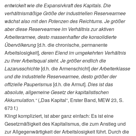
entwickelt wie die Expansivkraft des Kapitals. Die
verhältnismäßige Größe der industriellen Reservearmee
wächst also mit den Potenzen des Reichtums. Je größer
aber diese Reservearmee im Verhältnis zur aktiven
Arbeiterarmee, desto massenhafter die konsolidierte
Übervölkerung
[d.h. die chronische, permanente
Arbeitslosigkeit],
deren Elend im umgekehrten Verhältnis
zu ihrer Arbeitsqual steht. Je größer endlich die
Lazarusschichte
[d.h. die Armenschicht]
der Arbeiterklasse
und die industrielle Reservearmee, desto größer der
offizielle Pauperismus
[d.h. die Armut].
Dies ist das
absolute, allgemeine Gesetz der kapitalistischen
Akkumulation.“
(„Das Kapital“, Erster Band, MEW 23, S.
673 f.)
Klingt kompliziert, ist aber ganz einfach: Es ist eine
Gesetzmäßigkeit des Kapitalismus, die zum Anstieg und
zur Allgegenwärtigkeit der Arbeitslosigkeit führt. Durch die