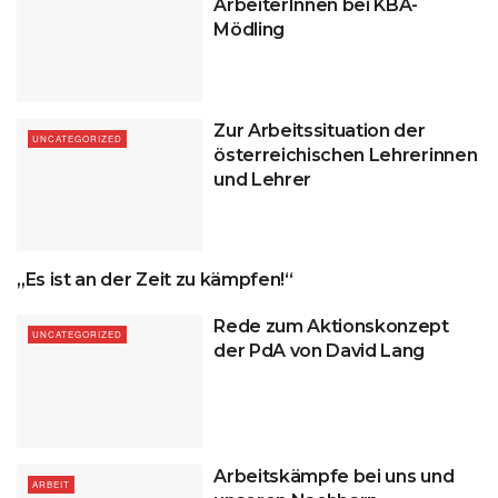
ArbeiterInnen bei KBA-
Mödling
Zur Arbeitssituation der
UNCATEGORIZED
österreichischen Lehrerinnen
und Lehrer
„Es ist an der Zeit zu kämpfen!“
UNCATEGORIZED
Rede zum Aktionskonzept
UNCATEGORIZED
der PdA von David Lang
Arbeitskämpfe bei uns und
ARBEIT