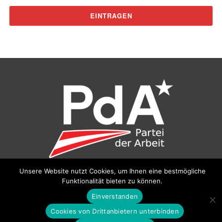
Unsere Website nutzt Cookies, um Ihnen eine bestmögliche
©
Partei der Arbeit (PdA)
, Bundesbüro: Drorygasse 21, 1030
Funktionalität bieten zu können.
Wien, E‑Mail:
pda@parteiderarbeit.at
|
Impressum
|
Einverstanden
Datenschutzerklärung
Cookies von Drittanbietern unterbinden