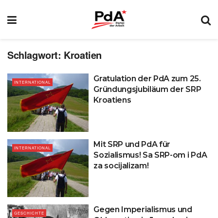
Schlagwort:
Kroatien
Gratulation der PdA zum 25.
INTERNATIONAL
Gründungsjubiläum der SRP
Kroatiens
Mit SRP und PdA für
INTERNATIONAL
Sozialismus! Sa SRP-om i PdA
za socijalizam!
Gegen Imperialismus und
GESCHICHTE