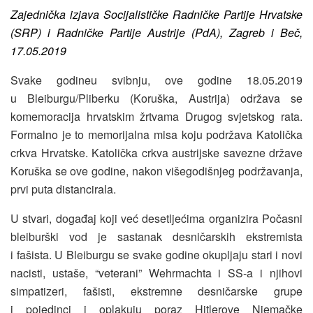
Zajednička izjava Socijalističke Radničke Partije Hrvatske
(SRP) i R
adničke Partije Austrije (PdA)
, Zagreb i Beč,
17.05.2019
Svake godineu svibnju, ove godine 18.05.2019
u Bleiburgu/Pliberku (Koruška, Austrija) održava se
komemoracija hrvatskim žrtvama Drugog svjetskog rata.
Formalno je to memorijalna misa koju podržava
Katolička
crkva Hrvatske. Katolička crkva austrijske savezne države
Koruška se ove godine, nakon višegodišnjeg podržavanja,
prvi puta distancirala.
U stvari, događaj koji već desetljećima organizira Počasni
bleiburški vod je sastanak desničarskih ekstremista
i fašista. U Bleiburgu se svake godine okupljaju stari i novi
nacisti, ustaše, “veterani” Wehrmachta i SS‑a i njihovi
simpatizeri, fašisti, ekstremne desničarske grupe
i pojedinci i oplakuju poraz Hitlerove Njemačke