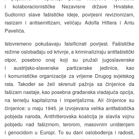
i kolaboracionističke Nezavisne države Hrvatske.
Sudionici slave fašističke ideje, povijesni revizionizam,
rasizam i antisemitizam, veličaju Adolfa Hitlera i Antu
Pavelića.
Istovremeno pokušavaju falsificirati povijest. Fašističke
režime oslobađaju od krivnje, a kriminaliziraju antifašistički
otpor, posebno onaj koji su pružali jugoslavenske
i austrijsko-slavenske partizanske jedinice, kao
i komunističke organizacije za vrijeme Drugog svjetskog
rata. Također se želi skrenuti pažnja sa činjenice da
fašizam nastaje, kao posebna građanska vladajuća opcija,
na temelju kapitalizma i imperijalizma. Ali činjenice su
činjenice: u maju 1945. je izvojevana velika antifašistička
pobjeda naroda, Antihitlerovska koalicija je slavila vojnu
pobjedu nad fašizmom, terorom, masovnim uništenjem
i genocidom u Europi. To su dani oslobođenja i radosti,