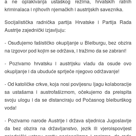
a ne oplakivanja ustaškog režima, hrvatskih ratnih
kriminalaca i njihovih njemačkih i austrijskih saveznika.
Socijalistička radnička partija Hrvatske i Partija Rada
Austrije zajednički izjavljuju:
- Osuđujemo fašističko okupljanje u Bleiburgu, bez obzira
na izgovor pod kojim se održava, i tražimo da se zabrani!
- Pozivamo hrvatsku i austrijsku vladu da osude ovo
okupljanje i da ubuduće spriječe njegovo održavanje!
- Od katoličke crkve, koja nosi povijesnu ljagu kolaboracije
sa ustašama i austrofašizmom, očekujemo da preispita
svoju ulogu i da se distanciraju od Počasnog bleiburškog
voda!
- Pozivamo narode Austrije i država sljednica Jugoslavije
da bez obzira na državljanstvo, jezik ili vjeroispovijest