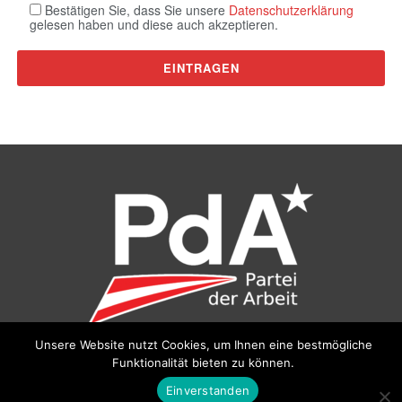
Bestätigen Sie, dass Sie unsere
Datenschutzerklärung
gelesen haben und diese auch akzeptieren.
Unsere Website nutzt Cookies, um Ihnen eine bestmögliche
Funktionalität bieten zu können.
©
Partei der Arbeit (PdA)
, Bundesbüro: Drorygasse 21, 1030
Wien, E‑Mail:
pda@parteiderarbeit.at
|
Impressum
|
Einverstanden