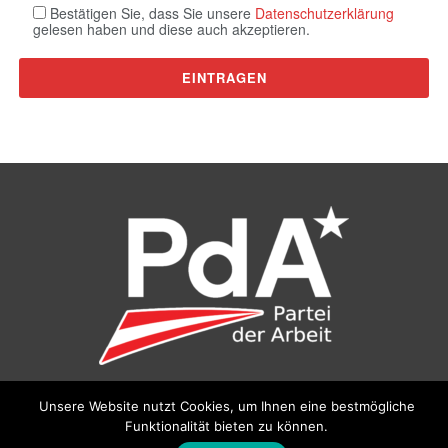
Bestätigen Sie, dass Sie unsere
Datenschutzerklärung
gelesen haben und diese auch akzeptieren.
Unsere Website nutzt Cookies, um Ihnen eine bestmögliche
©
Partei der Arbeit (PdA)
, Bundesbüro: Drorygasse 21, 1030
Funktionalität bieten zu können.
Wien, E‑Mail:
pda@parteiderarbeit.at
|
Impressum
|