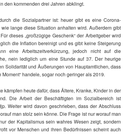
 in den kommenden drei Jahren abklingt.
rch die Sozialpartner ist: heuer gibt es eine Corona-
wie lange diese Situation anhalten wird. Außerdem gibt
 Für dieses „großzügige Geschenk“ der Arbeitgeber wird
ich die Inflation bereinigt und es gibt keine Steigerung
n eine Arbeitszeitverkürzung, jedoch nicht auf die
he, nein lediglich um eine Stunde auf 37. Der heurige
chen Solidarität und Äußerungen von Hauptamtlichen, dass
n Moment“ handele, sogar noch geringer als 2019.
e kämpfen heute dafür, dass Ältere, Kranke, Kinder in der
ind. Die Arbeit der Beschäftigten im Sozialbereich ist
djp. Weiter wird davon geschrieben, dass der Abschluss
orauf man stolz sein könne. Die Frage ist nur worauf man
t nur der Kapitalismus sein wahres Wesen zeigt, sondern
ofit vor Menschen und ihren Bedürfnissen scheint auch