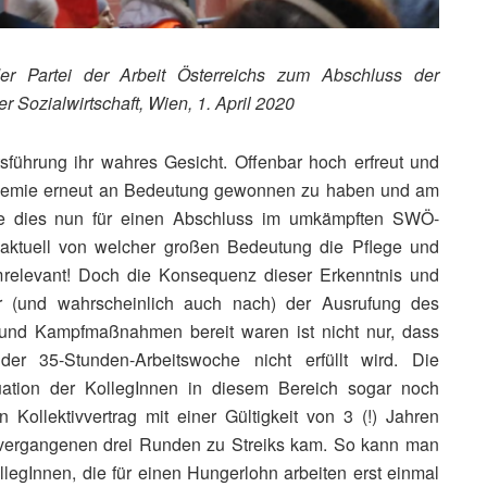
der Partei der Arbeit Österreichs zum Abschluss der
r Sozialwirtschaft, Wien, 1. April 2020
sführung ihr wahres Gesicht. Offenbar hoch erfreut und
ndemie erneut an Bedeutung gewonnen zu haben und am
sie dies nun für einen Abschluss im umkämpften SWÖ-
 aktuell von welcher großen Bedeutung die Pflege und
temrelevant! Doch die Konsequenz dieser Erkenntnis und
r (und wahrscheinlich auch nach) der Ausrufung des
und Kampfmaßnahmen bereit waren ist nicht nur, dass
er 35-Stunden-Arbeitswoche nicht erfüllt wird. Die
uation der KollegInnen in diesem Bereich sogar noch
 Kollektivvertrag mit einer Gültigkeit von 3 (!) Jahren
vergangenen drei Runden zu Streiks kam. So kann man
egInnen, die für einen Hungerlohn arbeiten erst einmal