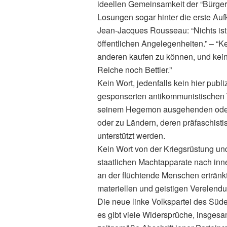
ideellen Gemeinsamkeit der “Bürgeri
Losungen sogar hinter die erste Auf
Jean-Jacques Rousseau: “Nichts ist g
öffentlichen Angelegenheiten.” – “Ke
anderen kaufen zu können, und kein
Reiche noch Bettler.”
Kein Wort, jedenfalls kein hier publ
gesponserten antikommunistischen 
seinem Hegemon ausgehenden oder u
oder zu Ländern, deren präfaschisti
unterstützt werden.
Kein Wort von der Kriegsrüstung u
staatlichen Machtapparate nach inn
an der flüchtende Menschen ertränkt
materiellen und geistigen Verelend
Die neue linke Volkspartei des Süden
es gibt viele Widersprüche, insgesa