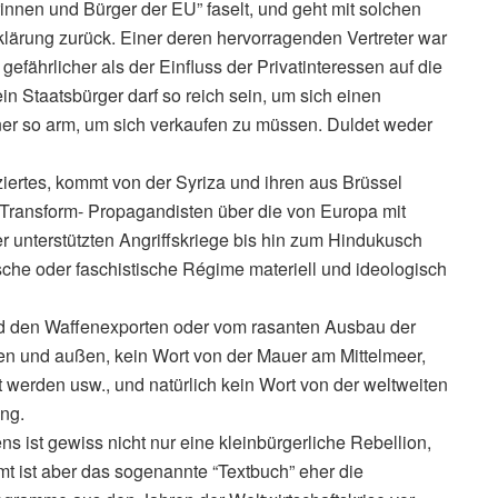
nnen und Bürger der EU” faselt, und geht mit solchen
klärung zurück. Einer deren hervorragenden Vertreter war
efährlicher als der Einfluss der Privatinteressen auf die
in Staatsbürger darf so reich sein, um sich einen
er so arm, um sich verkaufen zu müssen. Duldet weder
iziertes, kommt von der Syriza und ihren aus Brüssel
Transform- Propagandisten über die von Europa mit
nterstützten Angriffskriege bis hin zum Hindukusch
sche oder faschistische Régime materiell und ideologisch
nd den Waffenexporten oder vom rasanten Ausbau der
en und außen, kein Wort von der Mauer am Mittelmeer,
 werden usw., und natürlich kein Wort von der weltweiten
ung.
s ist gewiss nicht nur eine kleinbürgerliche Rebellion,
mt ist aber das sogenannte “Textbuch” eher die