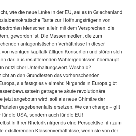
cht, wie die neue Linke in der EU, sei es in Griechenland
sozialdemokratische Tante zur Hoffnungsträgerin von
 bedrohten Menschen allein mit dem Versprechen, die
ildern, geworden ist. Die Massenmedien, die zum
schenden antagonistischen Verhältnisse in dieser
z von wenigen kapitalkräftigen Konsortien und stören sich
 den dar- aus resultierenden Wahlergebnissen überhaupt
 ein nützlicher Unterhaltungswert. Weshalb?
nicht an den Grundfesten des vorherrschenden
uropa, sie festigt es vielmehr. Nirgends in Europa gibt
lassenbewusstsein getragene akute revolutionäre
e jetzt angeboten wird, soll als neue Chimäre der
Parteien gegebenenfalls ersetzen. We can change – gilt
 für die USA, sondern auch für die EU!
selbst in ihrer Rhetorik nirgends eine Perspektive hin zum
ie existierenden Klassenverhältnisse, wenn sie von der