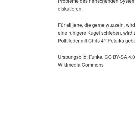
Probleme des herrschenden System
diskutieren.
Für all jene, die gerne wuzzeln, wir
eine ruhigere Kugel schieben, wird
Politlieder mit Chris 4
Peterka geb
er
Urspungsbild: Funke, CC BY-SA 4.0
Wikimedia Commons