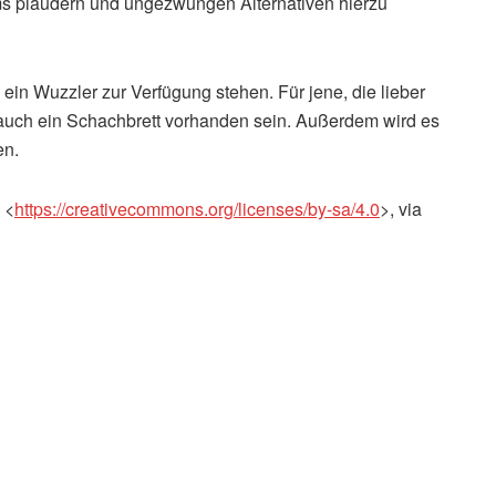
s plaudern und ungezwungen Alternativen hierzu
d ein Wuzzler zur Verfügung stehen. Für jene, die lieber
 auch ein Schachbrett vorhanden sein. Außerdem wird es
en.
 <
https://​creativecommons​.org/​l​i​c​e​n​s​e​s​/​b​y​-​s​a​/​4.0
>, via