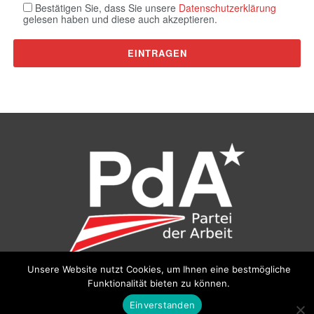
Bestätigen Sie, dass Sie unsere
Datenschutzerklärung
gelesen haben und diese auch akzeptieren.
Unsere Website nutzt Cookies, um Ihnen eine bestmögliche
Funktionalität bieten zu können.
©
Partei der Arbeit (PdA)
, Bundesbüro: Drorygasse 21, 1030
Wien, E‑Mail:
pda@parteiderarbeit.at
|
Impressum
|
Einverstanden