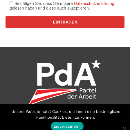
Bestätigen Sie, dass Sie unsere
Datenschutzerklärung
gelesen haben und diese auch akzeptieren.
Unsere Website nutzt Cookies, um Ihnen eine bestmögliche
Funktionalität bieten zu können.
©
Partei der Arbeit (PdA)
, Bundesbüro: Drorygasse 21, 1030
Wien, E‑Mail:
pda@parteiderarbeit.at
|
Impressum
|
Einverstanden