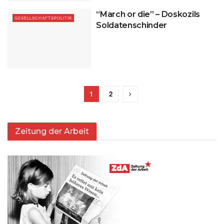
“March or die” – Doskozils
GESELLSCHAFTSPOLITIK
Soldatenschinder
1
2
Zeitung der Arbeit