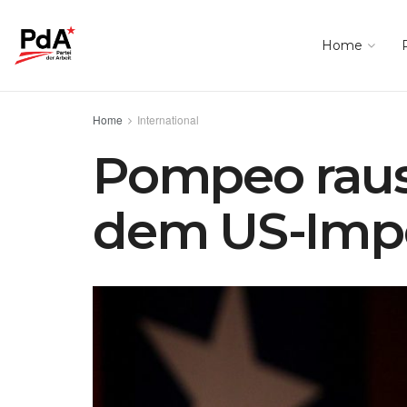
Home
Home
International
Pompeo raus!
dem US-Impe