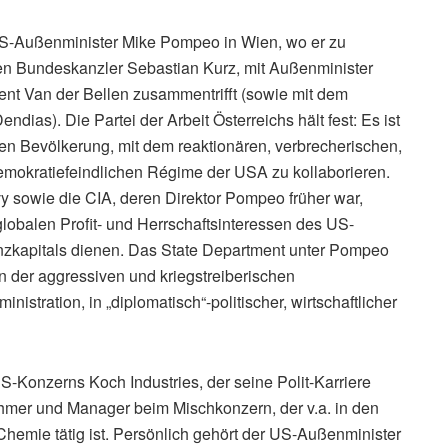
US-Außenminister Mike Pompeo in Wien, wo er zu
en Bundeskanzler Sebastian Kurz, mit Außenminister
nt Van der Bellen zusammentrifft (sowie mit dem
dias). Die Partei der Arbeit Österreichs hält fest: Es ist
chen Bevölkerung, mit dem reaktionären, verbrecherischen,
 demokratiefeindlichen Régime der USA zu kollaborieren.
 sowie die CIA, deren Direktor Pompeo früher war,
lobalen Profit- und Herrschaftsinteressen des US-
zkapitals dienen. Das State Department unter Pompeo
en der aggressiven und kriegstreiberischen
nistration, in „diplomatisch“-politischer, wirtschaftlicher
S-Konzerns Koch Industries, der seine Polit-Karriere
hmer und Manager beim Mischkonzern, der v.a. in den
hemie tätig ist. Persönlich gehört der US-Außenminister