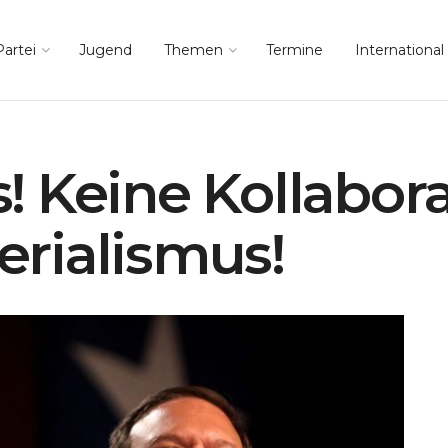
Partei
Jugend
Themen
Termine
International
 Keine Kollabora
rialismus!