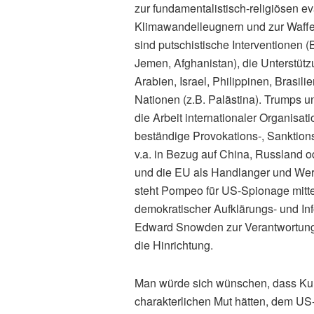
zur fundamentalistisch-religiösen 
Klimawandelleugnern und zur Waff
sind putschistische Interventionen (B
Jemen, Afghanistan), die Unterstütz
Arabien, Israel, Philippinen, Brasi
Nationen (z.B. Palästina). Trumps u
die Arbeit internationaler Organis
beständige Provokations‑, Sanktions
v.a. in Bezug auf China, Russland o
und die EU als Handlanger und We
steht Pompeo für US-Spionage mitte
demokratischer Aufklärungs- und I
Edward Snowden zur Verantwortung 
die Hinrichtung.
Man würde sich wünschen, dass Kurz
charakterlichen Mut hätten, dem US