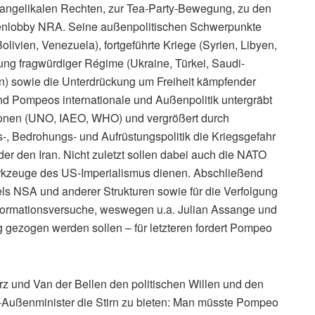
evangelikalen Rechten, zur Tea-Party-Bewegung, zu den
enlobby NRA. Seine außenpolitischen Schwerpunkte
olivien, Venezuela), fortgeführte Kriege (Syrien, Libyen,
ung fragwürdiger Régime (Ukraine, Türkei, Saudi-
lien) sowie die Unterdrückung um Freiheit kämpfender
nd Pompeos internationale und Außenpolitik untergräbt
ationen (UNO, IAEO, WHO) und vergrößert durch
‑, Bedrohungs- und Aufrüstungspolitik die Kriegsgefahr
der den Iran. Nicht zuletzt sollen dabei auch die NATO
rkzeuge des US-Imperialismus dienen. Abschließend
ls NSA und anderer Strukturen sowie für die Verfolgung
nformationsversuche, weswegen u.a. Julian Assange und
gezogen werden sollen – für letzteren fordert Pompeo
 und Van der Bellen den politischen Willen und den
-Außenminister die Stirn zu bieten: Man müsste Pompeo