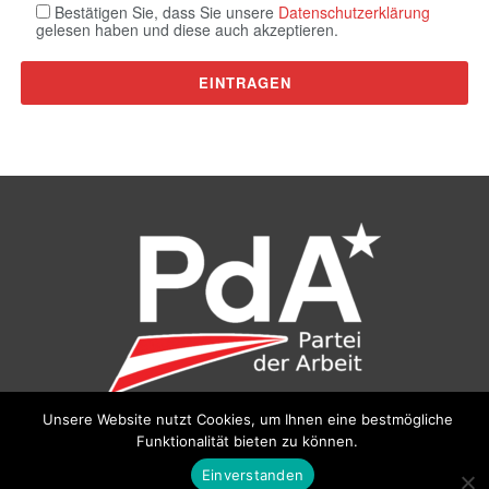
Bestätigen Sie, dass Sie unsere
Datenschutzerklärung
gelesen haben und diese auch akzeptieren.
Unsere Website nutzt Cookies, um Ihnen eine bestmögliche
Funktionalität bieten zu können.
©
Partei der Arbeit (PdA)
, Bundesbüro: Drorygasse 21, 1030
Wien, E‑Mail:
pda@parteiderarbeit.at
|
Impressum
|
Einverstanden