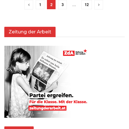
1
2
3
…
12
Zeitung der Arbeit