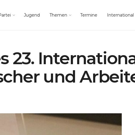
Partei
Jugend
Themen
Termine
International
 23. Internation
cher und Arbeite