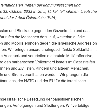
Internationalen Treffen der kommunistischen und
s 22. Oktober 2023 in Izmir, Türkei, teilnahmen. Deutsche
rtei der Arbeit Österreichs (PdA).
ression und Blockade gegen den Gazastreifen und das
Wir rufen die Menschen dazu auf, weiterhin auf die
n und Mobilisierungen gegen die israelische Aggression
ren. Wir bringen unsere uneingeschränkte Solidarität mit
 Ausdruck und verurteilen die brutale Militäroffensive,
d den barbarischen Völkermord Israels im Gazastreifen
tinnen und Zivilisten, Kindern und älteren Menschen,
n und Strom vorenthalten werden. Wir prangern die
tanniens, der NATO und der EU für die israelische
lange israelische Besetzung der palästinensischen
erungen, Verfolgungen und Siedlungen. Wir verteidigen