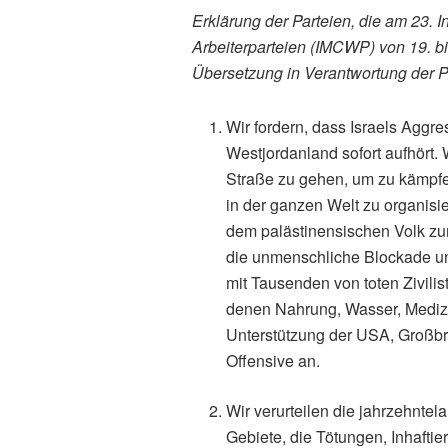
Erklärung der Parteien, die am 23. 
Arbeiterparteien (IMCWP) von 19. bi
Übersetzung in Verantwortung der Pa
Wir fordern, dass Israels Agg
Westjordanland sofort aufhört. 
Straße zu gehen, um zu kämpfe
in der ganzen Welt zu organisie
dem palästinensischen Volk zum
die unmenschliche Blockade un
mit Tausenden von toten Zivilis
denen Nahrung, Wasser, Medizi
Unterstützung der USA, Großbri
Offensive an.
Wir verurteilen die jahrzehnte
Gebiete, die Tötungen, Inhafti