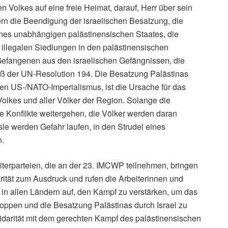
 Volkes auf eine freie Heimat, darauf, Herr über sein
ern die Beendigung der israelischen Besatzung, die
es unabhängigen palästinensischen Staates, die
illegalen Siedlungen in den palästinensischen
 Gefangenen aus den israelischen Gefängnissen, die
ß der UN-Resolution 194. Die Besatzung Palästinas
 den US-/NATO-Imperialismus, ist die Ursache für das
olkes und aller Völker der Region. Solange die
e Konflikte weitergehen, die Völker werden daran
 sie werden Gefahr laufen, in den Strudel eines
n.
terparteien, die an der 23. IMCWP teilnehmen, bringen
darität zum Ausdruck und rufen die Arbeiterinnen und
d in allen Ländern auf, den Kampf zu verstärken, um das
oppen und die Besatzung Palästinas durch Israel zu
darität mit dem gerechten Kampf des palästinensischen