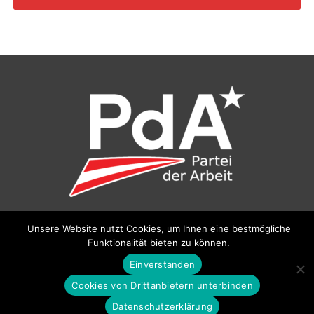
©
Partei der Arbeit (PdA)
, Bundesbüro: Drorygasse 21, 1030
Unsere Website nutzt Cookies, um Ihnen eine bestmögliche
Wien, E‑Mail:
pda@parteiderarbeit.at
|
Impressum
|
Funktionalität bieten zu können.
Datenschutzerklärung
Einverstanden
Cookies von Drittanbietern unterbinden
Datenschutzerklärung