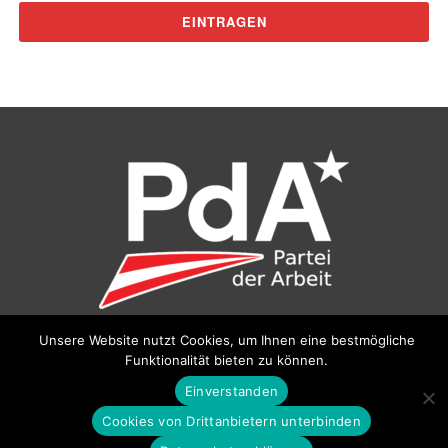
Unsere Website nutzt Cookies, um Ihnen eine bestmögliche
©
Partei der Arbeit (PdA)
, Bundesbüro: Drorygasse 21, 1030
Funktionalität bieten zu können.
Wien, E‑Mail:
pda@parteiderarbeit.at
|
Impressum
|
Einverstanden
Datenschutzerklärung
Cookies von Drittanbietern unterbinden