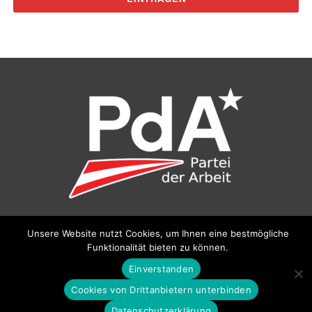
©
Partei der Arbeit (PdA)
, Bundesbüro: Drorygasse 21, 1030
Unsere Website nutzt Cookies, um Ihnen eine bestmögliche
Wien, E‑Mail:
pda@parteiderarbeit.at
|
Impressum
|
Funktionalität bieten zu können.
Datenschutzerklärung
Einverstanden
Cookies von Drittanbietern unterbinden
Datenschutzerklärung