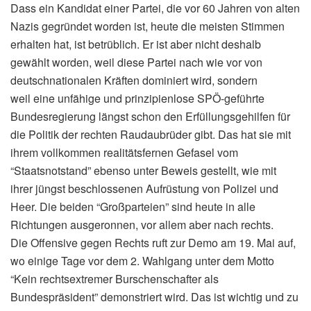
Dass ein Kandidat einer Partei, die vor 60 Jahren von alten
Nazis gegründet worden ist, heute die meisten Stimmen
erhalten hat, ist betrüblich. Er ist aber nicht deshalb
gewählt worden, weil diese Partei nach wie vor von
deutschnationalen Kräften dominiert wird, sondern
weil eine unfähige und prinzipienlose SPÖ-geführte
Bundesregierung längst schon den Erfüllungsgehilfen für
die Politik der rechten Raudaubrüder gibt. Das hat sie mit
ihrem vollkommen realitätsfernen Gefasel vom
“Staatsnotstand” ebenso unter Beweis gestellt, wie mit
ihrer jüngst beschlossenen Aufrüstung von Polizei und
Heer. Die beiden “Großparteien” sind heute in alle
Richtungen ausgeronnen, vor allem aber nach rechts.
Die Offensive gegen Rechts ruft zur Demo am 19. Mai auf,
wo einige Tage vor dem 2. Wahlgang unter dem Motto
“Kein rechtsextremer Burschenschafter als
Bundespräsident” demonstriert wird. Das ist wichtig und zu