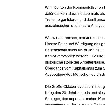
Wir möchten der Kommunistischen P
dafür danken, dass sie abermals al
Treffen organisieren und damit uns
auszutauschen und unsere Analyse 
Wie wir alle wissen, markiert diese
Unsere Feier und Würdigung des gro
Bauernschaft muss als Ausdruck uns
Kampf verstanden werden, Die Große
historische Rolle der Arbeiterklass
Übergangs vom Kapitalismus zum S
Ausbeutung des Menschen durch d
Die Große Oktoberrevolution ist en
Krieg des 20. Jahrhunderts und sie 
Strategie, den imperialistischen Kr
umzuwandeln. Heute, da die Gegens