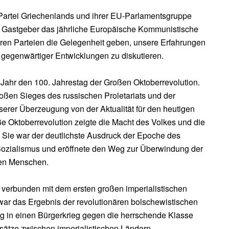
artei Griechenlands und ihrer EU-Parlamentsgruppe
s Gastgeber das jährliche Europäische Kommunistische
eren Parteien die Gelegenheit geben, unsere Erfahrungen
gegenwärtiger Entwicklungen zu diskutieren.
s Jahr den 100. Jahrestag der Großen Oktoberrevolution.
ßen Sieges des russischen Proletariats und der
erer Überzeugung von der Aktualität für den heutigen
 Oktoberrevolution zeigte die Macht des Volkes und die
e. Sie war der deutlichste Ausdruck der Epoche des
ozialismus und eröffnete den Weg zur Überwindung der
en Menschen.
g verbunden mit dem ersten großen imperialistischen
war das Ergebnis der revolutionären bolschewistischen
ieg in einen Bürgerkrieg gegen die herrschende Klasse
ätze zwischen imperialistischen Ländern,