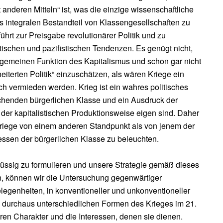
t anderen Mitteln“ ist, was die einzige wissenschaftliche
ls integralen Bestandteil von Klassengesellschaften zu
hrt zur Preisgabe revolutionärer Politik und zu
schen und pazifistischen Tendenzen. Es genügt nicht,
allgemeinen Funktion des Kapitalismus und schon gar nicht
eiterten Politik“ einzuschätzen, als wären Kriege ein
ch vermieden werden. Krieg ist ein wahres politisches
chenden bürgerlichen Klasse und ein Ausdruck der
der kapitalistischen Produktionsweise eigen sind. Daher
 Kriege von einem anderen Standpunkt als von jenem der
essen der bürgerlichen Klasse zu beleuchten.
üssig zu formulieren und unsere Strategie gemäß dieses
n, können wir die Untersuchung gegenwärtiger
legenheiten, in konventioneller und unkonventioneller
e durchaus unterschiedlichen Formen des Krieges im 21.
ren Charakter und die Interessen, denen sie dienen.