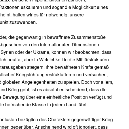
aktionen eskalieren und sogar die Möglichkeit eines
heint, halten wir es für notwendig, unsere
Punkt zuzuwenden.
Länder, die gegenwärtig in bewaffnete Zusammenstöße
. Abgesehen von den internationalen Dimensionen
n Syrien oder der Ukraine, können wir beobachten, dass
h neutral, aber in Wirklichkeit in die Militärstrukturen
litärausgaben steigern, ihre bewaffneten Kräfte gemäß
stischer Kriegsführung restrukturieren und versuchen,
nd globalen Angelegenheiten zu spielen. Doch vor allem,
und Krieg geht, ist es absolut entscheidend, dass die
e Bewegung über eine einheitliche Position verfügt und
 herrschende Klasse in jedem Land führt.
Konfusion bezüglich des Charakters gegenwärtiger Krieg
hnen gegenüber. Anscheinend wird oft ignoriert, dass