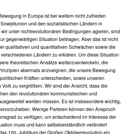
Bewegung in Europa ist bei weitem nicht zufrieden
er Sowjetunion und den sozialistischen Ländern in
wir unter nichtrevolutionären Bedingungen agieren, sind
zur gegenwärtigen Situation beitragen. Aber das ist nicht
r qualitativen und quantitativen Schwächen sowie die
verschiedenen Ländern zu erklären. Um diese Situation
sere theoretischen Ansätze weiterzuentwickeln, die
 Prinzipien abermals anzueignen, die unsere Bewegung
politischen Kräften unterscheiden, sowie unseren
m Volk zu vergrößern. Wir sind der Ansicht, dass die
chen den revolutionären kommunistischen und
 ausgeweitet werden müssen. Es ist insbesondere wichtig,
hervorzuheben. Wenige Parteien können den Anspruch
ionsgrad zu verfügen, um entscheidend im Interesse der
tuation muss und kann selbstverständlich verändert
 das 100. Jubiläum der Großen Oktoberrevolution ein