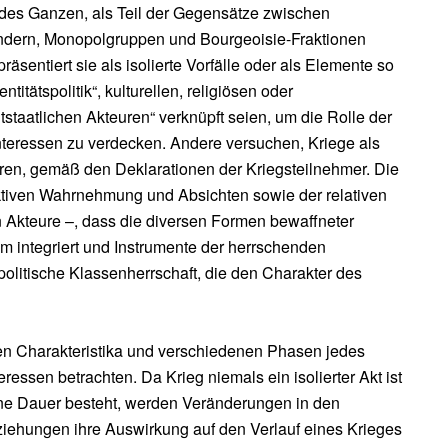
 des Ganzen, als Teil der Gegensätze zwischen
ändern, Monopolgruppen und Bourgeoisie-Fraktionen
äsentiert sie als isolierte Vorfälle oder als Elemente so
ntitätspolitik“, kulturellen, religiösen oder
tstaatlichen Akteuren“ verknüpft seien, um die Rolle der
teressen zu verdecken. Andere versuchen, Kriege als
eren, gemäß den Deklarationen der Kriegsteilnehmer. Die
ektiven Wahrnehmung und Absichten sowie der relativen
n Akteure –, dass die diversen Formen bewaffneter
em integriert und Instrumente der herrschenden
 politische Klassenherrschaft, die den Charakter des
hen Charakteristika und verschiedenen Phasen jedes
eressen betrachten. Da Krieg niemals ein isolierter Akt ist
ne Dauer besteht, werden Veränderungen in den
eziehungen ihre Auswirkung auf den Verlauf eines Krieges