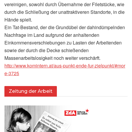
vereinigen, sowohl durch Übernahme der Filetstücke, wie
durch die Schließung der unattraktiveren Standorte, in die
Hände spielt.
Ein Tat-Bestand, der die Grundübel der dahindümpelnden
Nachfrage im Land aufgrund der anhaltenden
Einkommensverschiebungen zu Lasten der Arbeitenden
sowie der durch die Decke schießenden
Massenarbeitslosigkeit noch weiter verschärft.
http://​www​.komintern​.at/​a​u​s​-​p​u​n​k​t​-​e​n​d​e​-​f​u​r​-​z​i​e​l​p​u​n​k​t​/​#​m​o​r​
e​-​3​725
Zeitung der Arbeit