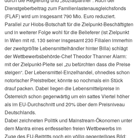
durch die Regierung und „Sozialpartner“. Auch der
Dienstgeberbeitrag zum Familienlastenausgleichsfonds
(FLAF) wird um insgesamt 790 Mio. Euro reduziert.
Parallel zur Hiobs-Botschaft für die Zielpunkt-Beschäftigten
und in weiterer Folge wohl für die Belieferer (ist Zielpunkt
in Wien mit rd. 130 seiner insgesamt 230 Filialen immerhin
der zweitgrößte Lebensmittelhändler hinter Billa) schlägt
der Wettbewerbsbehörde-Chef Theodor Thanner Alarm:
mit der Zielpunkt-Pleite sei „zu befürchten dass die Preise
steigen“. Der Lebensmittel-Einzelhandel, ohnedies schon
notorischer Preistreiber, könnte so nochmals ein Stück
drauf packen. Dabei liegen die Lebensmittelpreise in
Österreich schon gegenwärtig um ein sattes Viertel höher
als im EU-Durchschnitt und 20% über dem Preisniveau
Deutschlands.
Dabei zeichneten Politik und Mainstream-Ökonomen unter
dem Mantra eines entfesselten freien Wettbewerbs im
Zuge des EU-Beitritts noch ein völlig gegenteiliges Bild: