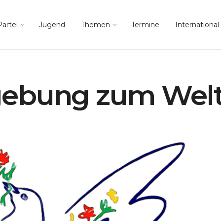
Partei
Jugend
Themen
Termine
International
ebung zum Welt