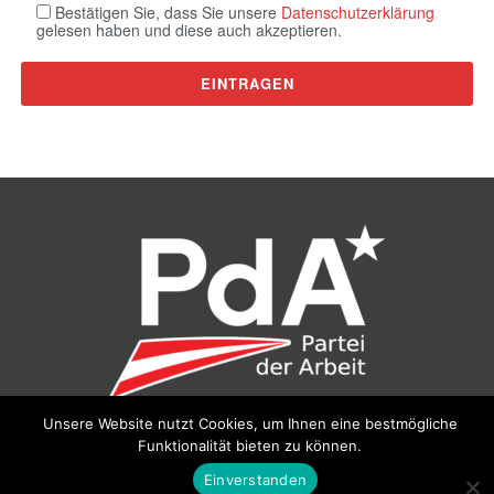
Bestätigen Sie, dass Sie unsere
Datenschutzerklärung
gelesen haben und diese auch akzeptieren.
Unsere Website nutzt Cookies, um Ihnen eine bestmögliche
Funktionalität bieten zu können.
©
Partei der Arbeit (PdA)
, Bundesbüro: Drorygasse 21, 1030
Wien, E‑Mail:
pda@parteiderarbeit.at
|
Impressum
|
Einverstanden