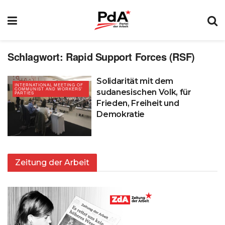
Schlagwort:
Rapid Support Forces (RSF)
Solidarität mit dem
INTERNATIONAL MEETING OF
COMMUNIST AND WORKERS'
sudanesischen Volk, für
PARTIES
Frieden, Freiheit und
Demokratie
Zeitung der Arbeit