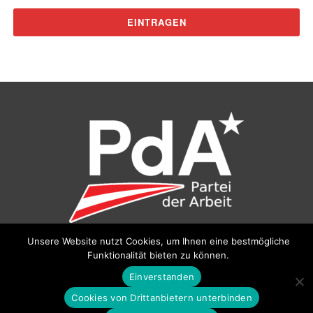
Unsere Website nutzt Cookies, um Ihnen eine bestmögliche
©
Partei der Arbeit (PdA)
, Bundesbüro: Drorygasse 21, 1030
Funktionalität bieten zu können.
Wien, E‑Mail:
pda@parteiderarbeit.at
|
Impressum
|
Einverstanden
Datenschutzerklärung
Cookies von Drittanbietern unterbinden