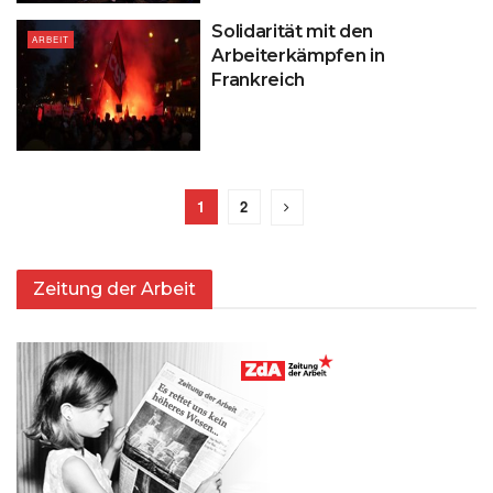
Solidarität mit den
ARBEIT
Arbeiterkämpfen in
Frankreich
1
2
Zeitung der Arbeit