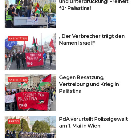
und Unterdrückung! Freiheit
für Palästina!
„Der Verbrecher trägt den
AKTIVITÄTEN
Namen Israel!“
Gegen Besatzung,
AKTIVITÄTEN
Vertreibung und Krieg in
Palästina
PdA verurteilt Polizeigewalt
PARTEI
am 1. Mai in Wien