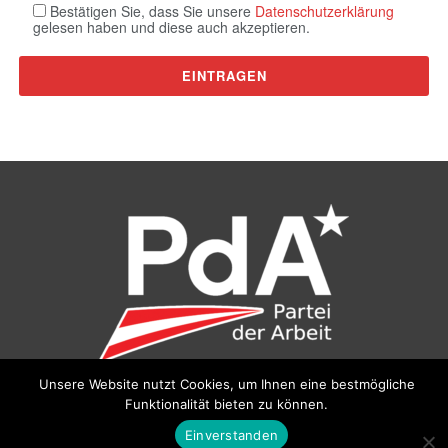
Bestätigen Sie, dass Sie unsere
Datenschutzerklärung
gelesen haben und diese auch akzeptieren.
Unsere Website nutzt Cookies, um Ihnen eine bestmögliche
Funktionalität bieten zu können.
©
Partei der Arbeit (PdA)
, Bundesbüro: Drorygasse 21, 1030
Wien, E‑Mail:
pda@parteiderarbeit.at
|
Impressum
|
Einverstanden