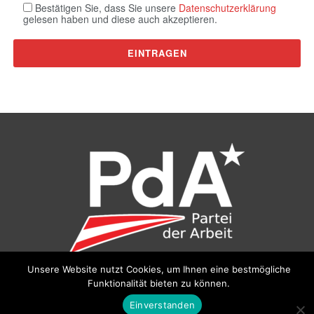
Bestätigen Sie, dass Sie unsere
Datenschutzerklärung
gelesen haben und diese auch akzeptieren.
Unsere Website nutzt Cookies, um Ihnen eine bestmögliche
Funktionalität bieten zu können.
©
Partei der Arbeit (PdA)
, Bundesbüro: Drorygasse 21, 1030
Wien, E‑Mail:
pda@parteiderarbeit.at
|
Impressum
|
Einverstanden