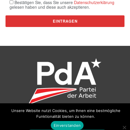
Bestätigen Sie, dass Sie unsere
Datenschutzerklärung
gelesen haben und diese auch akzeptieren.
Unsere Website nutzt Cookies, um Ihnen eine bestmögliche
Funktionalität bieten zu können.
©
Partei der Arbeit (PdA)
, Bundesbüro: Drorygasse 21, 1030
Wien, E‑Mail:
pda@parteiderarbeit.at
|
Impressum
|
Einverstanden