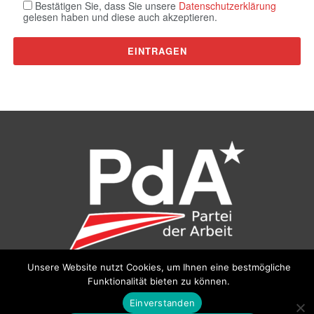
Bestätigen Sie, dass Sie unsere
Datenschutzerklärung
gelesen haben und diese auch akzeptieren.
Unsere Website nutzt Cookies, um Ihnen eine bestmögliche
Funktionalität bieten zu können.
©
Partei der Arbeit (PdA)
, Bundesbüro: Drorygasse 21, 1030
Wien, E‑Mail:
pda@parteiderarbeit.at
|
Impressum
|
Einverstanden