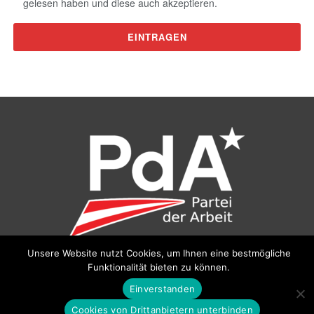
gelesen haben und diese auch akzeptieren.
Unsere Website nutzt Cookies, um Ihnen eine bestmögliche
Funktionalität bieten zu können.
©
Partei der Arbeit (PdA)
, Bundesbüro: Drorygasse 21, 1030
Wien, E‑Mail:
pda@parteiderarbeit.at
|
Impressum
|
Einverstanden
Datenschutzerklärung
Cookies von Drittanbietern unterbinden