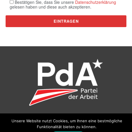
Bestätigen Sie, dass Sie unsere
Datenschutzerklärung
gelesen haben und diese auch akzeptieren.
©
Partei der Arbeit (PdA)
, Bundesbüro: Drorygasse 21, 1030
Unsere Website nutzt Cookies, um Ihnen eine bestmögliche
Wien, E‑Mail:
pda@parteiderarbeit.at
|
Impressum
|
Funktionalität bieten zu können.
Datenschutzerklärung