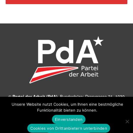
©
Partei der Arbeit (PdA)
, Bundesbüro: Drorygasse 21, 1030
Wien, E‑Mail:
pda@parteiderarbeit.at
|
Impressum
|
Unsere Website nutzt Cookies, um Ihnen eine bestmögliche
Datenschutzerklärung
Funktionalität bieten zu können.
Einverstanden
Cookies von Drittanbietern unterbinden