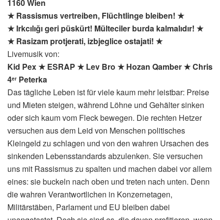
1160 Wien
★ Rassismus vertreiben, Flüchtlinge bleiben! ★
★ Irkcılığı geri püskürt! Mülteciler burda kalmalıdır! ★
★ Rasizam protjerati, izbjeglice ostajati! ★
Livemusik von:
Kid Pex ★ ESRAP ★ Lev Bro ★ Hozan Qamber ★ Chris
4
Peterka
er
Das tägliche Leben ist für viele kaum mehr leistbar: Preise
und Mieten steigen, während Löhne und Gehälter sinken
oder sich kaum vom Fleck bewegen. Die rechten Hetzer
versuchen aus dem Leid von Menschen politisches
Kleingeld zu schlagen und von den wahren Ursachen des
sinkenden Lebensstandards abzulenken. Sie versuchen
uns mit Rassismus zu spalten und machen dabei vor allem
eines: sie buckeln nach oben und treten nach unten. Denn
die wahren Verantwortlichen in Konzernetagen,
Militärstäben, Parlament und EU bleiben dabei
unangetastet. Doch sie sind es, die davon profitieren, wenn