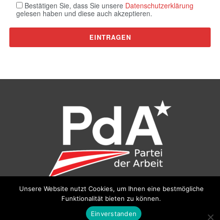
Bestätigen Sie, dass Sie unsere
Datenschutzerklärung
gelesen haben und diese auch akzeptieren.
Unsere Website nutzt Cookies, um Ihnen eine bestmögliche
Funktionalität bieten zu können.
©
Partei der Arbeit (PdA)
, Bundesbüro: Drorygasse 21, 1030
Wien, E‑Mail:
pda@parteiderarbeit.at
|
Impressum
|
Einverstanden