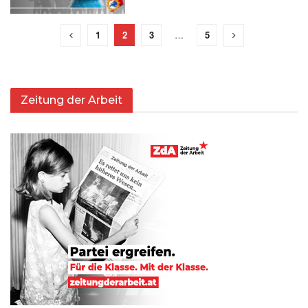
1
2
3
…
5
Zeitung der Arbeit