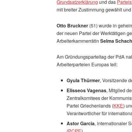
Grundsatzerklärung
und das
Parteis
mit breiter Zustimmung gewählt und
Otto Bruckner
(51) wurde in gehei
der neuen Partei der Werktätigen gew
Arbeiterkammerrätin
Selma Schach
Am Gründungsparteitag der PdA nah
Arbeiterparteien Europas teil:
Gyula Thürmer
, Vorsitzende d
Elisseos Vagenas
, Mitglied d
Zentralkomitees der Kommunis
Partei Griechenlands (
KKE
) un
Verantwortlicher für internati
Astor Garcia
, internationaler
(
PCPE
)