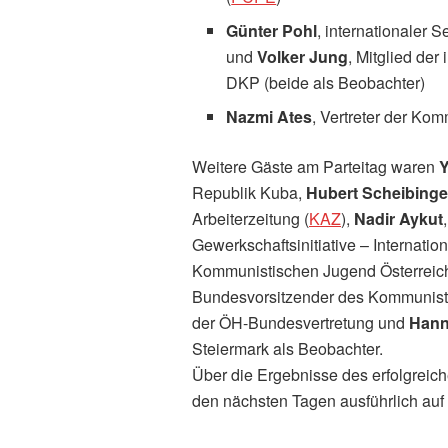
Günter Pohl
, internationaler 
und
Volker Jung
, Mitglied de
DKP (beide als Beobachter)
Nazmi Ates
, Vertreter der Kom
Weitere Gäste am Parteitag waren
Y
Republik Kuba,
Hubert Scheibinge
Arbeiterzeitung (
KAZ
),
Nadir Aykut
Gewerkschaftsinitiative – Internation
Kommunistischen Jugend Österreich
Bundesvorsitzender des Kommunist
der ÖH-Bundesvertretung und
Hann
Steiermark als Beobachter.
Über die Ergebnisse des erfolgreich
den nächsten Tagen ausführlich auf