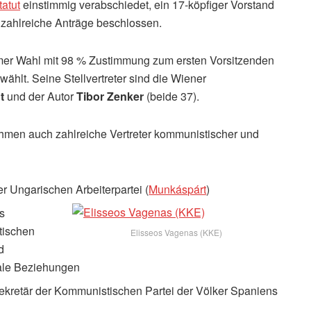
tatut
einstimmig verabschiedet, ein 17-köpfiger Vorstand
 zahlreiche Anträge beschlossen.
mer Wahl mit 98 % Zustimmung zum ersten Vorsitzenden
ählt. Seine Stellvertreter sind die Wiener
t
und der Autor
Tibor Zenker
(beide 37).
men auch zahlreiche Vertreter kommunistischer und
er Ungarischen Arbeiterpartei (
Munkáspárt
)
es
tischen
Elisseos Vagenas (KKE)
d
onale Beziehungen
 Sekretär der Kommunistischen Partei der Völker Spaniens