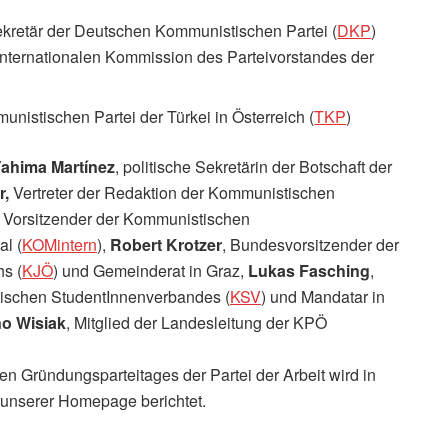
Sekretär der Deutschen Kommunistischen Partei (
DKP
)
r internationalen Kommission des Parteivorstandes der
munistischen Partei der Türkei in Österreich (
TKP
)
ahima Martínez
, politische Sekretärin der Botschaft der
r,
Vertreter der Redaktion der Kommunistischen
, Vorsitzender der Kommunistischen
al (
KOMintern
),
Robert Krotzer
, Bundesvorsitzender der
s (
KJÖ
) und Gemeinderat in Graz,
Lukas Fasching
,
ischen StudentInnenverbandes (
KSV
) und Mandatar in
o Wisiak
, Mitglied der Landesleitung der KPÖ
en Gründungsparteitages der Partei der Arbeit wird in
 unserer Homepage berichtet.