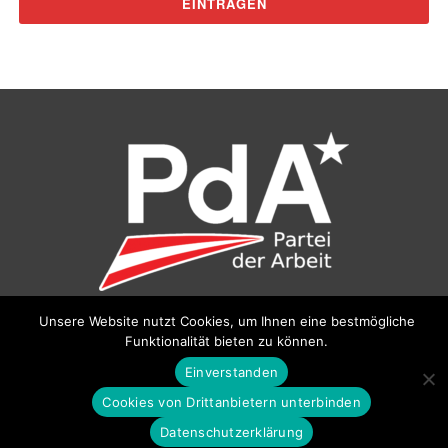
Unsere Website nutzt Cookies, um Ihnen eine bestmögliche
©
Partei der Arbeit (PdA)
, Bundesbüro: Drorygasse 21, 1030
Funktionalität bieten zu können.
Wien, E‑Mail:
pda@parteiderarbeit.at
|
Impressum
|
Einverstanden
Datenschutzerklärung
Cookies von Drittanbietern unterbinden
Datenschutzerklärung