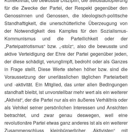
Kollektivität, die bewusste Disziplin, die Selbstaufopferung
für die Zwecke der Partei, der Respekt gegenüber den
Genossinnen und Genossen, die ideologisch-politische
Standhaftigkeit, die unerschütterliche Überzeugung von
der Notwendigkeit des Kampfes für den Sozialismus-
Kommunismus und die Parteilichkeit oder der
„Parteipatriotismus“ bzw. „-stolz“, also die bewusste und
aktive Verteidigung der Ehre der Partei gegenüber jeden,
der diese schädigt, verunglimpft, bedroht oder als Ganzes
in Frage stellt. Diese Werte stehen höher bzw. sind die
Voraussetzung der unerlässlichen täglichen Parteiarbeit
und ‑aktivität. Ein Mitglied, das unter allen Bedingungen
standhaft bleibt, ist unvorstellbar mehr wert als ein weiterer
„Aktivist“, der die Partei nur als ein äußeres Verhältnis oder
als Vehikel seiner persönlichen Interessen und Ansichten
betrachtet, und zwar genau deswegen, weil eine
revolutionäre Partei etwas ganz anderes ist als ein weiterer
Zusammenschluss kleinbürgerlicher „Aktivisten“ mit