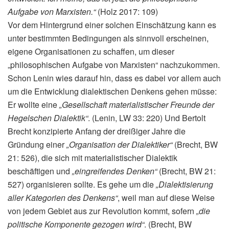
Aufgabe von Marxisten.“
(Holz 2017: 109)
Vor dem Hintergrund einer solchen Einschätzung kann es
unter bestimmten Bedingungen als sinnvoll erscheinen,
eigene Organisationen zu schaffen, um dieser
„philosophischen Aufgabe von Marxisten“ nachzukommen.
Schon Lenin wies darauf hin, dass es dabei vor allem auch
um die Entwicklung dialektischen Denkens gehen müsse:
Er wollte eine
„Gesellschaft materialistischer Freunde der
Hegelschen Dialektik“
. (Lenin, LW 33: 220) Und Bertolt
Brecht konzipierte Anfang der dreißiger Jahre die
Gründung einer
„Organisation der Dialektiker“
(Brecht, BW
21: 526), die sich mit materialistischer Dialektik
beschäftigen und
„eingreifendes Denken“
(Brecht, BW 21:
527) organisieren sollte. Es gehe um die
„Dialektisierung
aller Kategorien des Denkens“
, weil man auf diese Weise
von jedem Gebiet aus zur Revolution kommt, sofern
„die
politische Komponente gezogen wird“
. (Brecht, BW