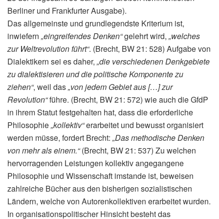
Berliner und Frankfurter Ausgabe).
Das allgemeinste und grundlegendste Kriterium ist,
inwiefern
„eingreifendes Denken“
gelehrt wird,
„welches
zur Weltrevolution führt“
. (Brecht, BW 21: 528) Aufgabe von
Dialektikern sei es daher,
„die verschiedenen Denkgebiete
zu dialektisieren und die politische Komponente zu
ziehen“
, weil das
„von jedem Gebiet aus […] zur
Revolution“
führe. (Brecht, BW 21: 572) wie auch die GfdP
in ihrem Statut festgehalten hat, dass die erforderliche
Philosophie
„kollektiv“
erarbeitet und bewusst organisiert
werden müsse, fordert Brecht:
„Das methodische Denken
von mehr als einem.“
(Brecht, BW 21: 537) Zu welchen
hervorragenden Leistungen kollektiv angegangene
Philosophie und Wissenschaft imstande ist, beweisen
zahlreiche Bücher aus den bisherigen sozialistischen
Ländern, welche von Autorenkollektiven erarbeitet wurden.
In organisationspolitischer Hinsicht besteht das