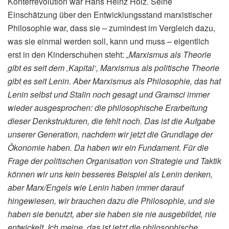
Konterrevolution war Hans Heinz Holz. Seine
Einschätzung über den Entwicklungsstand marxistischer
Philosophie war, dass sie – zumindest im Vergleich dazu,
was sie einmal werden soll, kann und muss – eigentlich
erst in den Kinderschuhen steht:
„Marxismus als Theorie
gibt es seit dem ‚Kapital‘, Marxismus als politische Theorie
gibt es seit Lenin. Aber Marxismus als Philosophie, das hat
Lenin selbst und Stalin noch gesagt und Gramsci immer
wieder ausgesprochen: die philosophische Erarbeitung
dieser Denkstrukturen, die fehlt noch. Das ist die Aufgabe
unserer Generation, nachdem wir jetzt die Grundlage der
Ökonomie haben. Da haben wir ein Fundament. Für die
Frage der politischen Organisation von Strategie und Taktik
können wir uns kein besseres Beispiel als Lenin denken,
aber Marx/Engels wie Lenin haben immer darauf
hingewiesen, wir brauchen dazu die Philosophie, und sie
haben sie benutzt, aber sie haben sie nie ausgebildet, nie
entwickelt. Ich meine, das ist jetzt die philosophische