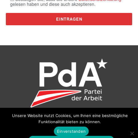
gelesen haben und diese auch akzeptieren.
Unsere Website nutzt Cookies, um Ihnen eine bestmögliche
©
Partei der Arbeit (PdA)
, Bundesbüro: Drorygasse 21, 1030
Funktionalität bieten zu können.
Wien, E‑Mail:
pda@parteiderarbeit.at
|
Impressum
|
Einverstanden
Datenschutzerklärung